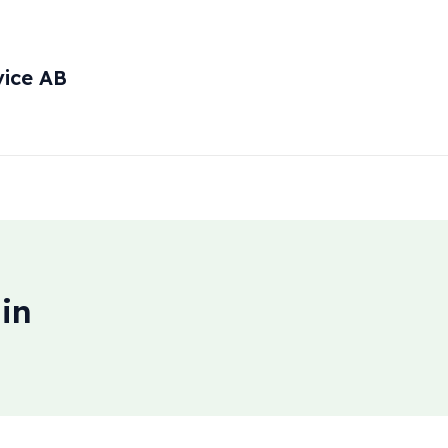
vice AB
in