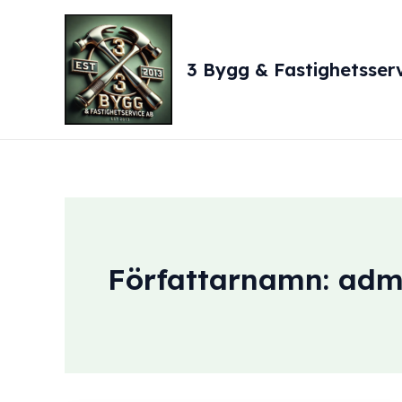
Hoppa
till
innehåll
3 Bygg & Fastighetsser
Författarnamn: adm